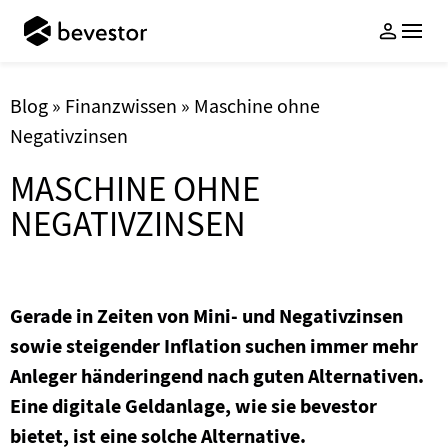
Geldanlage
Services
Wissen
Blog
»
Finanzwissen
»
Maschine ohne
Negativzinsen
Über uns
ETF-Vermögensverwaltung
Anlageschutz
Whitepaper Anlagekonzept
Unternehmen
MASCHINE OHNE
Nachhaltige ETF-
Sparen mit Familie & Freunden
bevestorBlog
Auszeichnungen
NEGATIVZINSEN
Vermögensverwaltung
Cent-Sparen
PodCasts
Freunde werben
Login
Investmentthemen
FAQ
Jetzt Anlegen
Für Kinder sparen
Gerade in Zeiten von Mini- und Negativzinsen
Gemeinsam sparen
sowie steigender Inflation suchen immer mehr
Anleger händeringend nach guten Alternativen.
bevestor App
Eine digitale Geldanlage, wie sie bevestor
Kontakt
bietet, ist eine solche Alternative.
FAQ