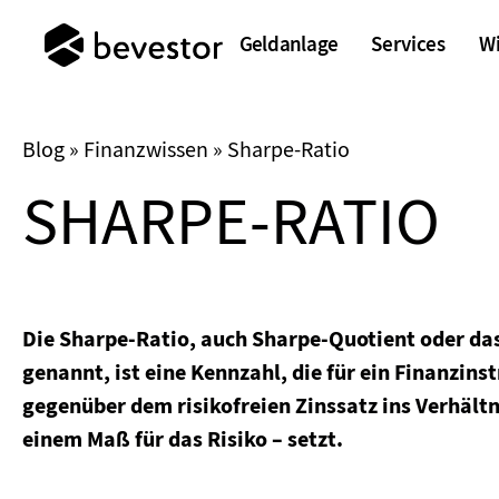
Geldanlage
Services
W
ETF-Vermögensve
Anlageschutz
Whitepaper Anla
Unternehmen
Blog
»
Finanzwissen
»
Sharpe-Ratio
Nachhaltigkeitso
Sparen mit Famil
bevestorBlog
Auszeichnungen
SHARPE-RATIO
Investmenttheme
Cent-Sparen
PodCasts
Freunde werben
Für Kinder sparen
FAQ
Gemeinsam spare
Die Sharpe-Ratio, auch Sharpe-Quotient oder da
bevestor App
bevestor App
Kon
Kon
genannt, ist eine Kennzahl, die für ein Finanzin
bevestor App
Kon
gegenüber dem risikofreien Zinssatz ins Verhältni
bevestor App
Kon
einem Maß für das Risiko – setzt.