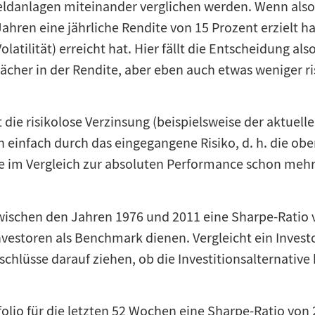
ldanlagen miteinander verglichen werden. Wenn also 
Jahren eine jährliche Rendite von 15 Prozent erzielt h
tilität) erreicht hat. Hier fällt die Entscheidung als
her in der Rendite, aber eben auch etwas weniger risi
 die risikolose Verzinsung (beispielsweise der aktue
 einfach durch das eingegangene Risiko, d. h. die ob
 die im Vergleich zur absoluten Performance schon mehr 
wischen den Jahren 1976 und 2011 eine Sharpe-Ratio v
Investoren als Benchmark dienen. Vergleicht ein Inves
kschlüsse darauf ziehen, ob die Investitionsalternative
olio für die letzten 52 Wochen eine Sharpe-Ratio von