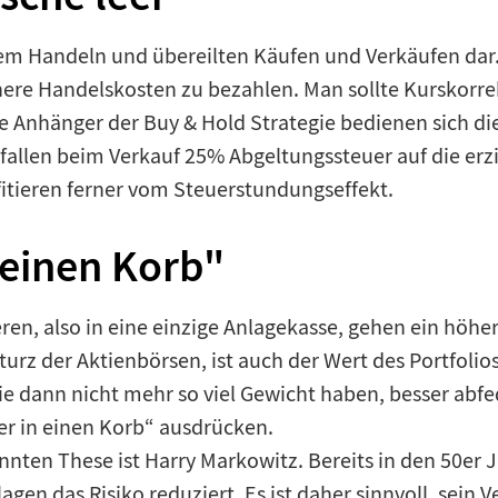
hem Handeln und übereilten Käufen und Verkäufen dar.
öhere Handelskosten zu bezahlen. Man sollte Kurskor
e Anhänger der Buy & Hold Strategie bedienen sich di
 fallen beim Verkauf 25% Abgeltungssteuer auf die er
itieren ferner vom Steuerstundungseffekt.
n einen Korb"
eren, also in eine einzige Anlagekasse, gehen ein höhe
urz der Aktienbörsen, ist auch der Wert des Portfolios
ie dann nicht mehr so viel Gewicht haben, besser abfed
ier in einen Korb“ ausdrücken.
annten These ist Harry Markowitz. Bereits in den 50e
agen das Risiko reduziert. Es ist daher sinnvoll, sei