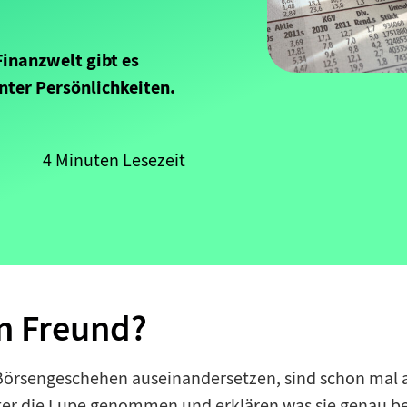
Finanzwelt gibt es
nter Persönlichkeiten.
4 Minuten Lesezeit
in Freund?
m Börsengeschehen auseinandersetzen, sind schon mal a
ter die Lupe genommen und erklären was sie genau be