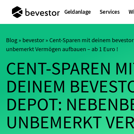
Geldanlage
Services
W
ETF-Vermögensve
Anlageschutz
Whitepaper Anla
Unternehmen
Blog
»
bevestor
»
Cent-Sparen mit deinem bevestor
Nachhaltigkeitso
Sparen mit Famil
bevestorBlog
Auszeichnungen
unbemerkt Vermögen aufbauen – ab 1 Euro !
Investmenttheme
Cent-Sparen
PodCasts
Freunde werben
CENT-SPAREN MI
Für Kinder sparen
FAQ
Gemeinsam spare
DEINEM BEVEST
bevestor App
bevestor App
Kon
Kon
DEPOT: NEBENB
bevestor App
Kon
bevestor App
Kon
UNBEMERKT VE