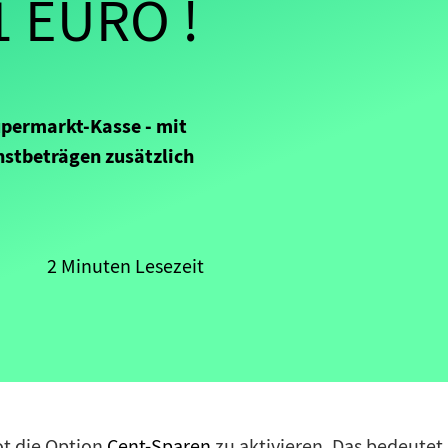
 EURO !
upermarkt-Kasse - mit
nstbeträgen zusätzlich
2 Minuten Lesezeit
ot die Option
Cent-Sparen
zu aktivieren. Das bedeutet