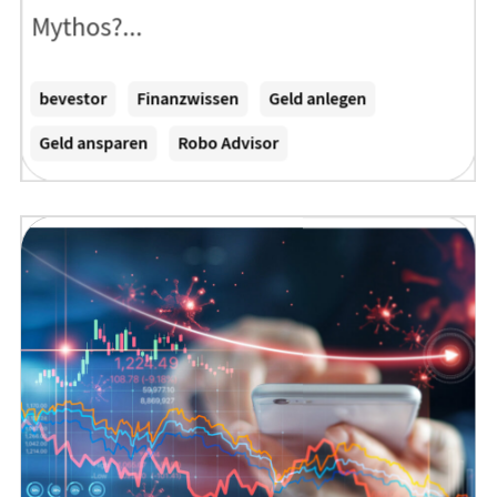
Mythos?...
Zum Artikel
bevestor
Finanzwissen
Geld anlegen
Geld ansparen
Robo Advisor