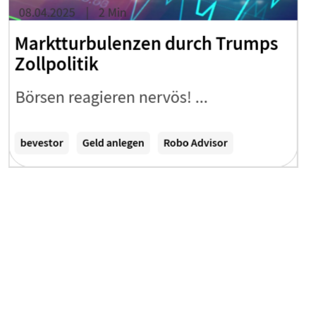
08.04.2025
2 Min
Marktturbulenzen durch Trumps
Zollpolitik
Börsen reagieren nervös! ...
Zum Artikel
bevestor
Geld anlegen
Robo Advisor