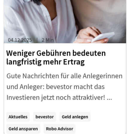
04.12.2025
2 Min
Weniger Gebühren bedeuten
langfristig mehr Ertrag
Gute Nachrichten für alle Anlegerinnen
und Anleger: bevestor macht das
Investieren jetzt noch attraktiver! ...
Zum Artikel
Aktuelles
bevestor
Geld anlegen
Geld ansparen
Robo Advisor