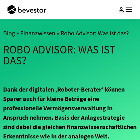
Geldanlage
Services
Wissen
Blog
»
Finanzwissen
»
Robo Advisor: Was ist das?
Über uns
ROBO ADVISOR: WAS IST
ETF-Vermögensverwaltung
Anlageschutz
Whitepaper Anlagekonzept
Unternehmen
DAS?
Nachhaltige ETF-
Sparen mit Familie & Freunden
bevestorBlog
Auszeichnungen
Vermögensverwaltung
Cent-Sparen
PodCasts
Freunde werben
Login
Investmentthemen
FAQ
Jetzt Anlegen
Dank der digitalen ‚Roboter-Berater‘ können
Für Kinder sparen
Sparer auch für kleine Beträge eine
Gemeinsam sparen
professionelle Vermögensverwaltung in
Anspruch nehmen. Basis der Anlagestrategie
bevestor App
sind dabei die gleichen finanzwissenschaftlichen
Kontakt
Erkenntnisse wie in der analogen Welt.
FAQ