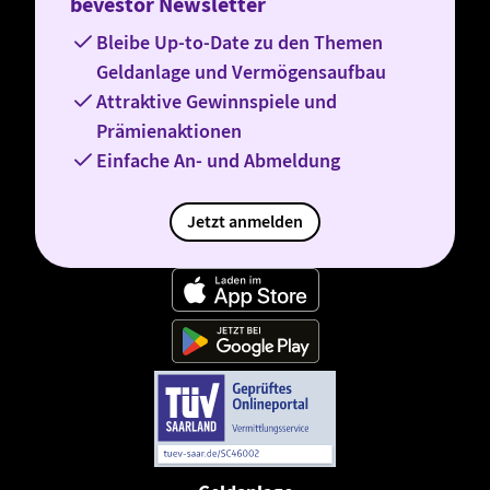
bevestor Newsletter
Bleibe Up-to-Date zu den Themen
Geldanlage und Vermögensaufbau
Attraktive Gewinnspiele und
Prämienaktionen
Einfache An- und Abmeldung
Jetzt anmelden