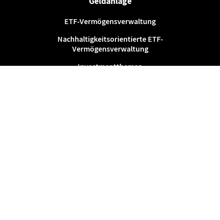
Geldanlage
ETF-Vermögensverwaltung
Nachhaltigkeitsorientierte ETF-
Vermögensverwaltung
Investmentthemen
Für Kinder sparen
Gemeinsam sparen
Services
Der Anlageschutz
Sparen mit Familie & Freunden
Cent-Sparen
Wissen
Whitepaper Anlagekonzept