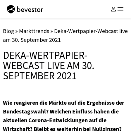
Geldanlage
Services
Wissen
Blog
»
Markttrends
»
Deka-Wertpapier-Webcast live
am 30. September 2021
Über uns
ETF-Vermögensverwaltung
Anlageschutz
Whitepaper Anlagekonzept
Unternehmen
DEKA-WERTPAPIER-
Nachhaltige ETF-
Sparen mit Familie & Freunden
bevestorBlog
Auszeichnungen
WEBCAST LIVE AM 30.
Vermögensverwaltung
Cent-Sparen
PodCasts
Freunde werben
Login
SEPTEMBER 2021
Investmentthemen
FAQ
Jetzt Anlegen
Für Kinder sparen
Gemeinsam sparen
Wie reagieren die Märkte auf die Ergebnisse der
Bundestagswahl? Welchen Einfluss haben die
bevestor App
aktuellen Corona-Entwicklungen auf die
Kontakt
Wirtschaft? Bleibt es weiterhin bei Nullzinsen?
FAQ