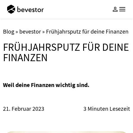
Geldanlage
Services
Wissen
Blog
»
bevestor
»
Frühjahrsputz für deine Finanzen
Über uns
FRÜHJAHRSPUTZ FÜR DEINE
ETF-Vermögensverwaltung
Anlageschutz
Whitepaper Anlagekonzept
Unternehmen
FINANZEN
Nachhaltige ETF-
Sparen mit Familie & Freunden
bevestorBlog
Auszeichnungen
Vermögensverwaltung
Cent-Sparen
PodCasts
Freunde werben
Login
Investmentthemen
FAQ
Jetzt Anlegen
Weil deine Finanzen wichtig sind.
Für Kinder sparen
Gemeinsam sparen
21. Februar 2023
3 Minuten Lesezeit
bevestor App
Kontakt
FAQ